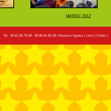
MAROC 2012
Tel : 05.61.66.76.68 - 06.86.81.81.09 |
Mentions légales
|
Liens
|
Crédits |